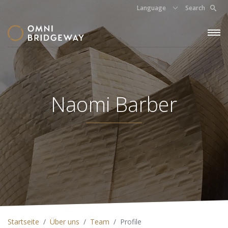
Language
Search
Naomi Barber
Startseite
Über uns
Team
Profile